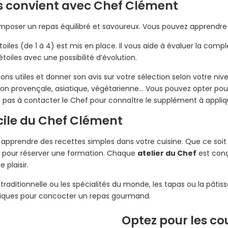
s convient avec Chef Clément
oser un repas équilibré et savoureux. Vous pouvez apprendre à 
iles (de 1 à 4) est mis en place. Il vous aide à évaluer la comp
oiles avec une possibilité d’évolution.
ions utiles et donner son avis sur votre sélection selon votre ni
tion provençale, asiatique, végétarienne… Vous pouvez opter pou
pas à contacter le Chef pour connaître le supplément à applique
icile du Chef Clément
 apprendre des recettes simples dans votre cuisine. Que ce soi
ble pour réserver une formation. Chaque
atelier du Chef
est conç
 plaisir.
traditionnelle ou les spécialités du monde, les tapas ou la pâtis
pratiques pour concocter un repas gourmand.
Optez pour les c