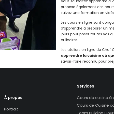
Vous souhaitez apprendre à vo
propose également des cours 
suivez une formation en vidéo
Les cours en ligne sont conçu
d’apprendre à préparer un me
jours pour poser toutes vos 
culinaires.
Les ateliers en ligne de Chef
apprendre la cuisine où qu
savoir-faire reconnu pour pr
Services
Cours de cuisine à 
À propos
Cours de Cuisine col
Portrait
Team Building Cour