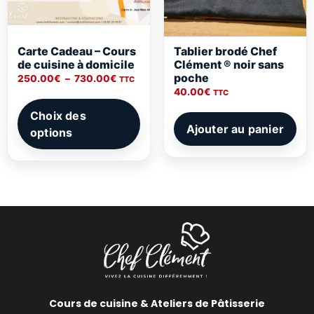
Carte Cadeau – Cours
Tablier brodé Chef
de cuisine à domicile
Clément ® noir sans
poche
250.00
€
–
730.00
€
TTC
40.00
€
TTC
Choix des
Ajouter au panier
options
Cours de cuisine & Ateliers de Pâtisserie