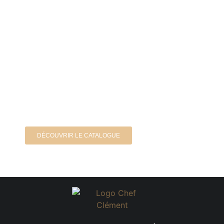
Votre Cours de Cuisine en ligne
avec Chef Clément
Profitez d'un cours de cuisine en vidéos sur la
plateforme Visiochef.
DÉCOUVRIR LE CATALOGUE
ON RECOMMANDE