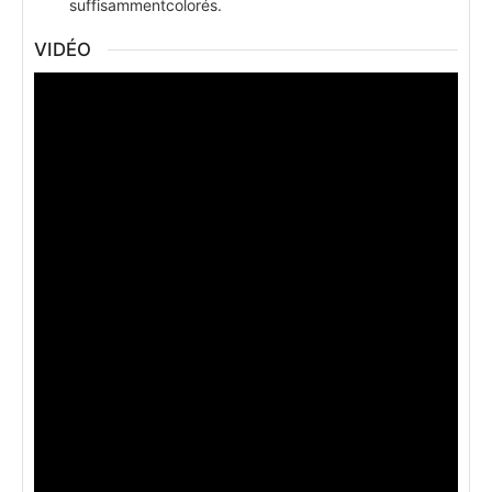
suffisammentcolorés.
VIDÉO