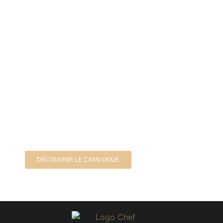
Votre Cours de Cuisine en ligne
avec Chef Clément
Profitez d'un cours de cuisine en vidéos sur la
plateforme Visiochef.
DÉCOUVRIR LE CATALOGUE
ON RECOMMANDE