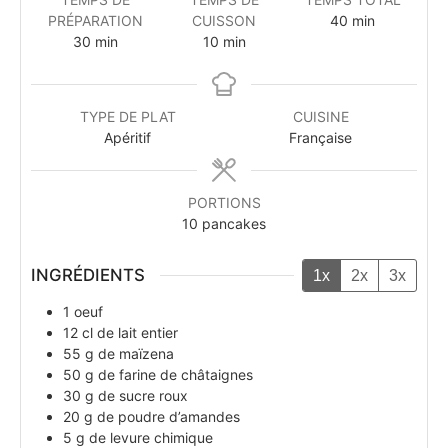
PRÉPARATION
CUISSON
40
min
30
min
10
min
TYPE DE PLAT
CUISINE
Apéritif
Française
PORTIONS
10
pancakes
INGRÉDIENTS
1x
2x
3x
1
oeuf
12
cl
de lait entier
55
g
de maïzena
50
g
de farine de châtaignes
30
g
de sucre roux
20
g
de poudre d’amandes
5
g
de levure chimique